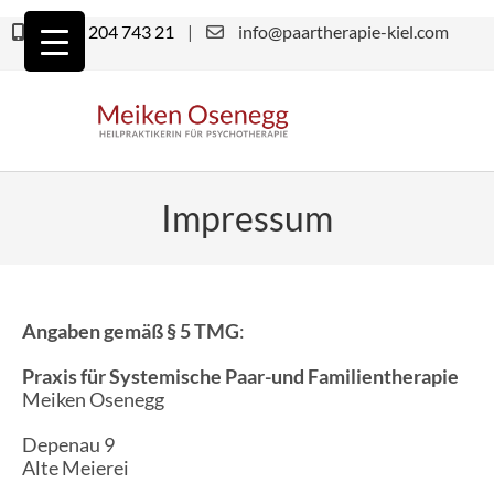
Zum
Inhalt
0151 204 743 21
|
info@paartherapie-kiel.com
springen
Impressum
Angaben gemäß § 5 TMG
:
Praxis für Systemische Paar-und Familientherapie
Meiken Osenegg
Depenau 9
Alte Meierei