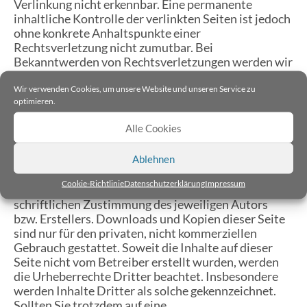
Verlinkung nicht erkennbar. Eine permanente
inhaltliche Kontrolle der verlinkten Seiten ist jedoch
ohne konkrete Anhaltspunkte einer
Rechtsverletzung nicht zumutbar. Bei
Bekanntwerden von Rechtsverletzungen werden wir
derartige Links umgehend entfernen.
Wir verwenden Cookies, um unsere Website und unseren Service zu
optimieren.
Urheberrecht
Alle Cookies
Die durch die Seitenbetreiber erstellten Inhalte und
Werke auf diesen Seiten unterliegen dem deutschen
Ablehnen
Urheberrecht. Die Vervielfältigung, Bearbeitung,
Verbreitung und jede Art der Verwertung außerhalb
Cookie-Richtlinie
Datenschutzerklärung
Impressum
der Grenzen des Urheberrechtes bedürfen der
schriftlichen Zustimmung des jeweiligen Autors
bzw. Erstellers. Downloads und Kopien dieser Seite
sind nur für den privaten, nicht kommerziellen
Gebrauch gestattet. Soweit die Inhalte auf dieser
Seite nicht vom Betreiber erstellt wurden, werden
die Urheberrechte Dritter beachtet. Insbesondere
werden Inhalte Dritter als solche gekennzeichnet.
Sollten Sie trotzdem auf eine