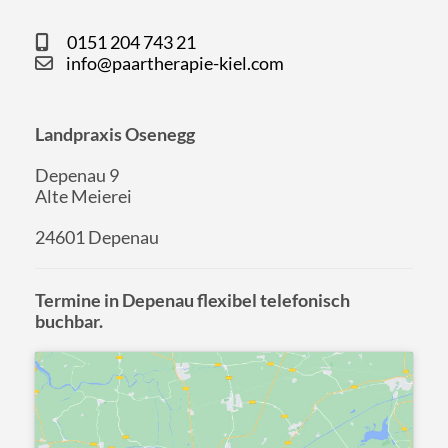
0151 204 743 21
info@paartherapie-kiel.com
Landpraxis Osenegg
Depenau 9
Alte Meierei
24601 Depenau
Termine in Depenau flexibel telefonisch
buchbar.